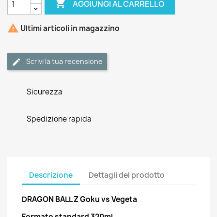

AGGIUNGI AL CARRELLO

Ultimi articoli in magazzino
Scrivi la tua recensione
Sicurezza
Spedizione rapida
Descrizione
Dettagli del prodotto
DRAGON BALL Z Goku vs Vegeta
Formato standard 320ml