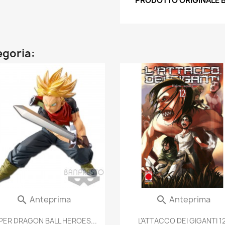
PRODOTTO ORIGINALE B
egoria:
Anteprima
Anteprima


PER DRAGON BALL HEROES...
L'ATTACCO DEI GIGANTI 1