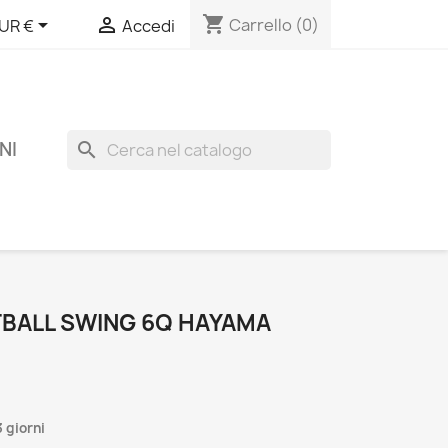
shopping_cart


Carrello
(0)
UR €
Accedi
NI
search
BALL SWING 6Q HAYAMA
 giorni