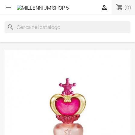
shopping_cart


(0)
search