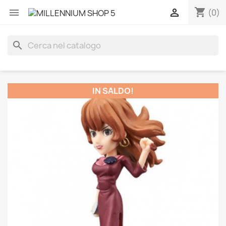
shopping_cart


(0)
search
IN SALDO!